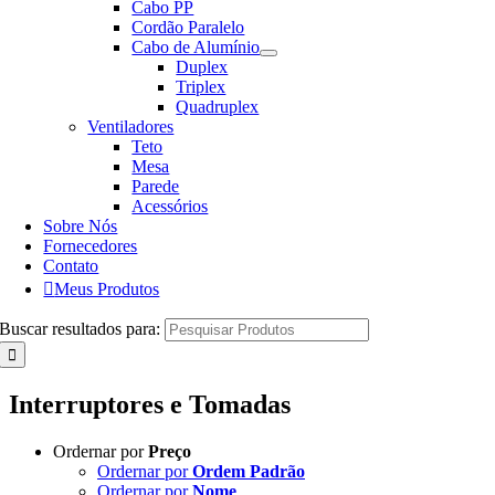
Cabo PP
Cordão Paralelo
Cabo de Alumínio
Duplex
Triplex
Quadruplex
Ventiladores
Teto
Mesa
Parede
Acessórios
Sobre Nós
Fornecedores
Contato
Meus Produtos
Buscar resultados para:
Interruptores e Tomadas
Ordernar por
Preço
Ordernar por
Ordem Padrão
Ordernar por
Nome