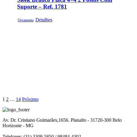
Suporte – Ref. 1781
Detalhes
Orçamento
1
2
…
14
Próximo
Av. Dr. Cristiano Guimarâes,1656. Planalto - 31720-300 Belo
Horizonte - MG
Telefones: (31) 3309-5850 / 98484-4302