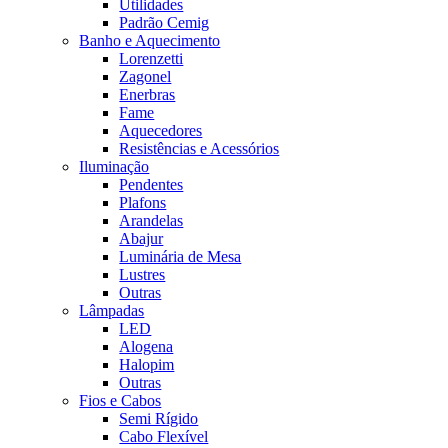
Utilidades
Padrão Cemig
Banho e Aquecimento
Lorenzetti
Zagonel
Enerbras
Fame
Aquecedores
Resistências e Acessórios
Iluminação
Pendentes
Plafons
Arandelas
Abajur
Luminária de Mesa
Lustres
Outras
Lâmpadas
LED
Alogena
Halopim
Outras
Fios e Cabos
Semi Rígido
Cabo Flexível