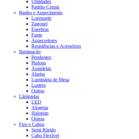
Utilidades
Padrão Cemig
Banho e Aquecimento
Lorenzetti
Zagonel
Enerbras
Fame
Aquecedores
Resistências e Acessórios
Iluminação
Pendentes
Plafons
Arandelas
Abajur
Luminária de Mesa
Lustres
Outras
Lâmpadas
LED
Alogena
Halopim
Outras
Fios e Cabos
Semi Rígido
Cabo Flexível