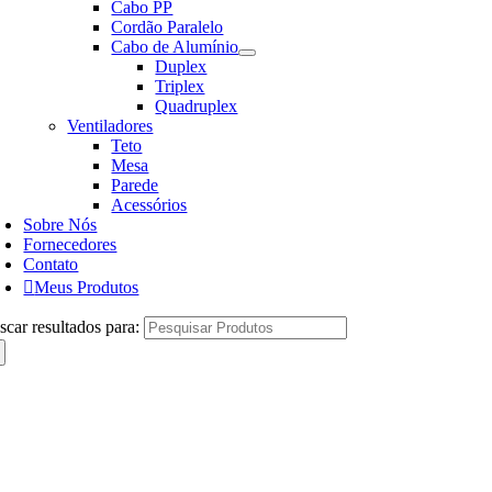
Cabo PP
Cordão Paralelo
Cabo de Alumínio
Duplex
Triplex
Quadruplex
Ventiladores
Teto
Mesa
Parede
Acessórios
Sobre Nós
Fornecedores
Contato
Meus Produtos
scar resultados para: