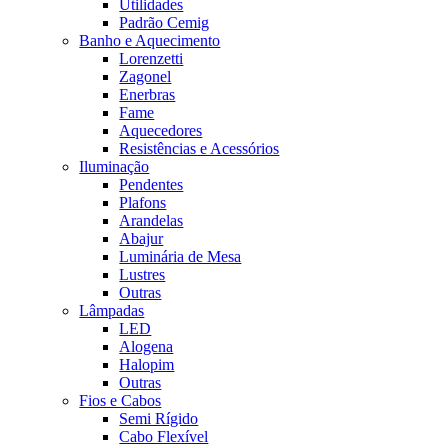
Utilidades
Padrão Cemig
Banho e Aquecimento
Lorenzetti
Zagonel
Enerbras
Fame
Aquecedores
Resistências e Acessórios
Iluminação
Pendentes
Plafons
Arandelas
Abajur
Luminária de Mesa
Lustres
Outras
Lâmpadas
LED
Alogena
Halopim
Outras
Fios e Cabos
Semi Rígido
Cabo Flexível