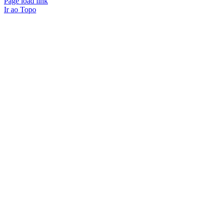
Page load link
Ir ao Topo