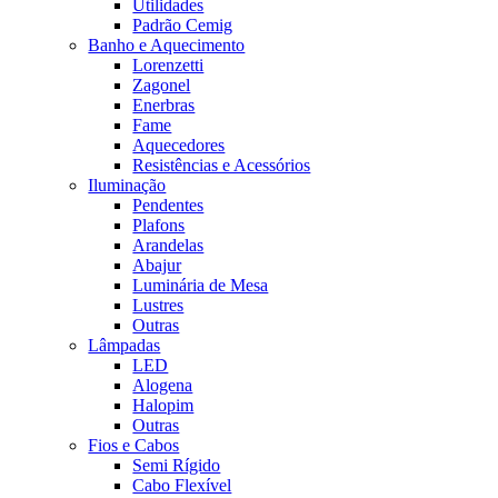
Utilidades
Padrão Cemig
Banho e Aquecimento
Lorenzetti
Zagonel
Enerbras
Fame
Aquecedores
Resistências e Acessórios
Iluminação
Pendentes
Plafons
Arandelas
Abajur
Luminária de Mesa
Lustres
Outras
Lâmpadas
LED
Alogena
Halopim
Outras
Fios e Cabos
Semi Rígido
Cabo Flexível