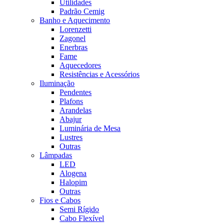
Utilidades
Padrão Cemig
Banho e Aquecimento
Lorenzetti
Zagonel
Enerbras
Fame
Aquecedores
Resistências e Acessórios
Iluminação
Pendentes
Plafons
Arandelas
Abajur
Luminária de Mesa
Lustres
Outras
Lâmpadas
LED
Alogena
Halopim
Outras
Fios e Cabos
Semi Rígido
Cabo Flexível