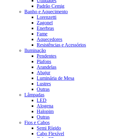
Utilidades
Padrão Cemig
Banho e Aquecimento
Lorenzetti
Zagonel
Enerbras
Fame
Aquecedores
Resistências e Acessórios
Iluminação
Pendentes
Plafons
Arandelas
Abajur
Luminária de Mesa
Lustres
Outras
Lâmpadas
LED
Alogena
Halopim
Outras
Fios e Cabos
Semi Rígido
Cabo Flexível