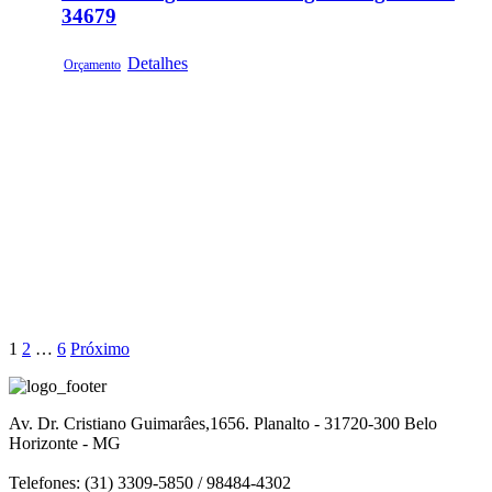
34679
Detalhes
Orçamento
1
2
…
6
Próximo
Av. Dr. Cristiano Guimarâes,1656. Planalto - 31720-300 Belo
Horizonte - MG
Telefones: (31) 3309-5850 / 98484-4302