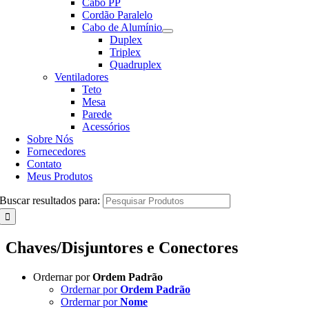
Cabo PP
Cordão Paralelo
Cabo de Alumínio
Duplex
Triplex
Quadruplex
Ventiladores
Teto
Mesa
Parede
Acessórios
Sobre Nós
Fornecedores
Contato
Meus Produtos
Buscar resultados para:
Chaves/Disjuntores e Conectores
Ordernar por
Ordem Padrão
Ordernar por
Ordem Padrão
Ordernar por
Nome