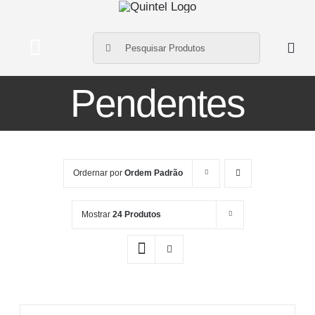
Ir
para
Buscar
o
Toggle
resultados
conteúdo
Navigation
para:
Pendentes
Home
Produtos
Ordernar por
Ordem Padrão
Sobre Nós
Mostrar
24 Produtos
Fornecedores
Contato
Meus Produtos