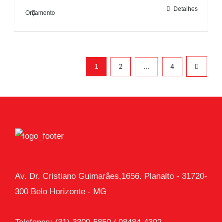
Detalhes
Orçamento
1
2
…
4
Av. Dr. Cristiano Guimarâes,1656. Planalto - 31720-
300 Belo Horizonte - MG