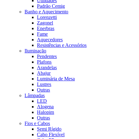
Utilidades
Padrão Cemig
Banho e Aquecimento
Lorenzetti
Zagonel
Enerbras
Fame
Aquecedores
Resistências e Acessórios
Iluminação
Pendentes
Plafons
Arandelas
Abajur
Luminária de Mesa
Lustres
Outras
Lâmpadas
LED
Alogena
Halopim
Outras
Fios e Cabos
Semi Rígido
Cabo Flexível