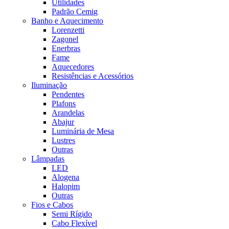
Utilidades
Padrão Cemig
Banho e Aquecimento
Lorenzetti
Zagonel
Enerbras
Fame
Aquecedores
Resistências e Acessórios
Iluminação
Pendentes
Plafons
Arandelas
Abajur
Luminária de Mesa
Lustres
Outras
Lâmpadas
LED
Alogena
Halopim
Outras
Fios e Cabos
Semi Rígido
Cabo Flexível