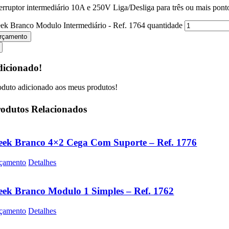
terruptor intermediário 10A e 250V Liga/Desliga para três ou mais pon
eek Branco Modulo Intermediário - Ref. 1764 quantidade
rçamento
icionado!
oduto adicionado aos meus produtos!
odutos Relacionados
eek Branco 4×2 Cega Com Suporte – Ref. 1776
çamento
Detalhes
eek Branco Modulo 1 Simples – Ref. 1762
çamento
Detalhes