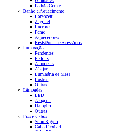
Utilidades
Padrão Cemig
Banho e Aquecimento
Lorenzetti
Zagonel
Enerbras
Fame
Aquecedores
Resistências e Acessórios
Iluminação
Pendentes
Plafons
Arandelas
Abajur
Luminária de Mesa
Lustres
Outras
Lâmpadas
LED
Alogena
Halopim
Outras
Fios e Cabos
Semi Rígido
Cabo Flexível