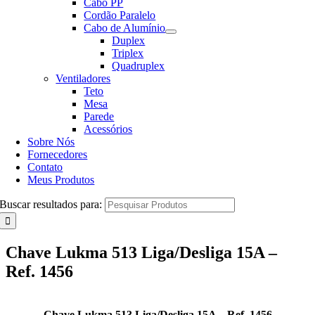
Cabo PP
Cordão Paralelo
Cabo de Alumínio
Duplex
Triplex
Quadruplex
Ventiladores
Teto
Mesa
Parede
Acessórios
Sobre Nós
Fornecedores
Contato
Meus Produtos
Buscar resultados para:
Chave Lukma 513 Liga/Desliga 15A –
Ref. 1456
Chave Lukma 513 Liga/Desliga 15A – Ref. 1456