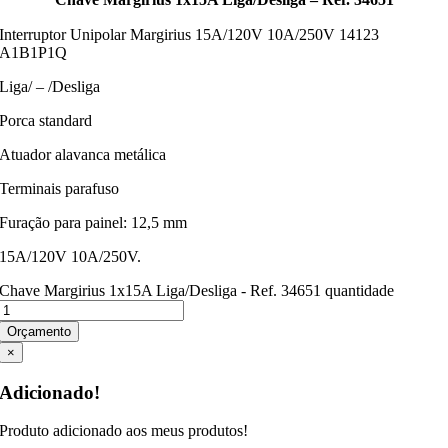
Interruptor Unipolar Margirius 15A/120V 10A/250V 14123
A1B1P1Q
Liga/ – /Desliga
Porca standard
Atuador alavanca metálica
Terminais parafuso
Furação para painel: 12,5 mm
15A/120V 10A/250V.
Chave Margirius 1x15A Liga/Desliga - Ref. 34651 quantidade
Orçamento
×
Adicionado!
Produto adicionado aos meus produtos!