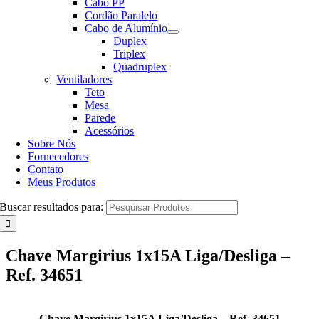
Cabo PP
Cordão Paralelo
Cabo de Alumínio
Duplex
Triplex
Quadruplex
Ventiladores
Teto
Mesa
Parede
Acessórios
Sobre Nós
Fornecedores
Contato
Meus Produtos
Buscar resultados para:
Chave Margirius 1x15A Liga/Desliga –
Ref. 34651
Chave Margirius 1x15A Liga/Desliga – Ref. 34651