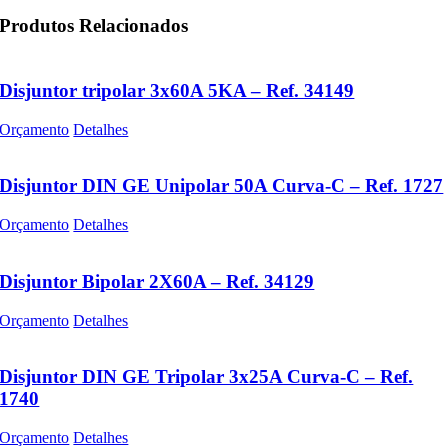
Produtos Relacionados
Disjuntor tripolar 3x60A 5KA – Ref. 34149
Orçamento
Detalhes
Disjuntor DIN GE Unipolar 50A Curva-C – Ref. 1727
Orçamento
Detalhes
Disjuntor Bipolar 2X60A – Ref. 34129
Orçamento
Detalhes
Disjuntor DIN GE Tripolar 3x25A Curva-C – Ref.
1740
Orçamento
Detalhes