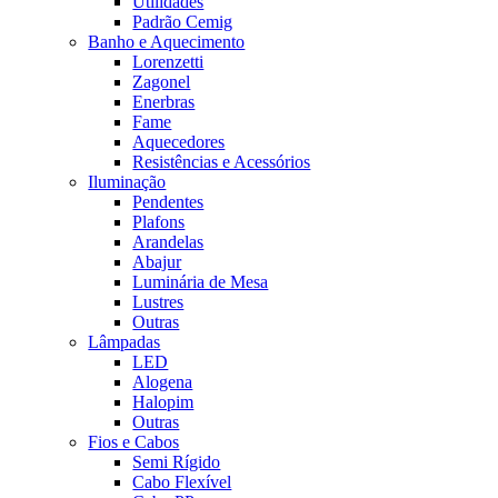
Utilidades
Padrão Cemig
Banho e Aquecimento
Lorenzetti
Zagonel
Enerbras
Fame
Aquecedores
Resistências e Acessórios
Iluminação
Pendentes
Plafons
Arandelas
Abajur
Luminária de Mesa
Lustres
Outras
Lâmpadas
LED
Alogena
Halopim
Outras
Fios e Cabos
Semi Rígido
Cabo Flexível