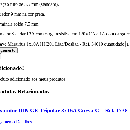
xação furo de 3,5 mm (standard).
uador 9 mm na cor preta.
rminais solda 7,5 mm
ntator Standard 3A com carga resistiva em 120VCA e 1A com carga r
ave Margirius 1x10A HH201 Liga/Desliga - Ref. 34610 quantidade
rçamento
icionado!
oduto adicionado aos meus produtos!
odutos Relacionados
sjuntor DIN GE Tripolar 3x16A Curva-C – Ref. 1738
çamento
Detalhes