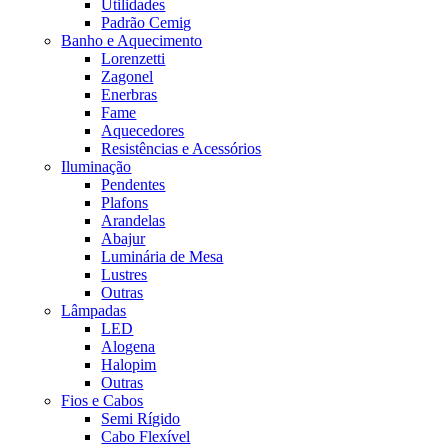
Utilidades
Padrão Cemig
Banho e Aquecimento
Lorenzetti
Zagonel
Enerbras
Fame
Aquecedores
Resistências e Acessórios
Iluminação
Pendentes
Plafons
Arandelas
Abajur
Luminária de Mesa
Lustres
Outras
Lâmpadas
LED
Alogena
Halopim
Outras
Fios e Cabos
Semi Rígido
Cabo Flexível