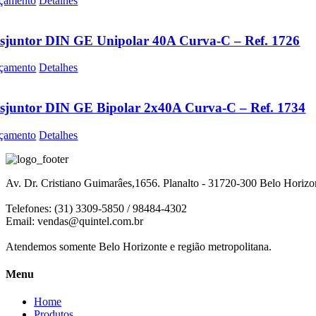
çamento
Detalhes
sjuntor DIN GE Unipolar 40A Curva-C – Ref. 1726
çamento
Detalhes
sjuntor DIN GE Bipolar 2x40A Curva-C – Ref. 1734
çamento
Detalhes
Av. Dr. Cristiano Guimarâes,1656. Planalto - 31720-300 Belo Horiz
Telefones: (31) 3309-5850 / 98484-4302
Email:
vendas@quintel.com.br
Atendemos somente Belo Horizonte e região metropolitana.
Menu
Home
Produtos