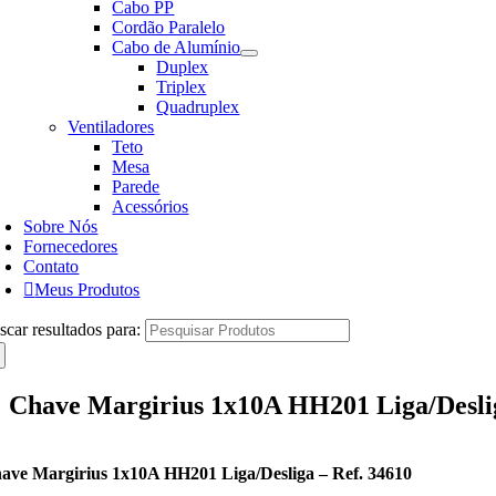
Cabo PP
Cordão Paralelo
Cabo de Alumínio
Duplex
Triplex
Quadruplex
Ventiladores
Teto
Mesa
Parede
Acessórios
Sobre Nós
Fornecedores
Contato
Meus Produtos
scar resultados para:
Chave Margirius 1x10A HH201 Liga/Deslig
ave Margirius 1x10A HH201 Liga/Desliga – Ref. 34610