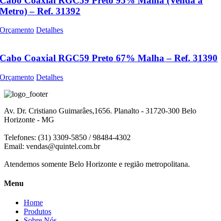
Cabo Coaxial RGC59 Preto 95% Malha (Venda a
Metro) – Ref. 31392
Orçamento
Detalhes
Cabo Coaxial RGC59 Preto 67% Malha – Ref. 31390
Orçamento
Detalhes
Av. Dr. Cristiano Guimarâes,1656. Planalto - 31720-300 Belo
Horizonte - MG
Telefones: (31) 3309-5850 / 98484-4302
Email:
vendas@quintel.com.br
Atendemos somente Belo Horizonte e região metropolitana.
Menu
Home
Produtos
Sobre Nós