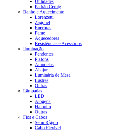
Utilidades
Padrão Cemig
Banho e Aquecimento
Lorenzetti
Zagonel
Enerbras
Fame
Aquecedores
Resistências e Acessórios
Iluminação
Pendentes
Plafons
Arandelas
Abajur
Luminária de Mesa
Lustres
Outras
Lâmpadas
LED
Alogena
Halopim
Outras
Fios e Cabos
Semi Rígido
Cabo Flexível