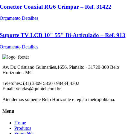
Conector Coaxial RG6 Crimpar – Ref. 31422
Orçamento
Detalhes
Suporte TV LCD 10″ 55″ Bi-Articulado – Ref. 913
Orçamento
Detalhes
Av. Dr. Cristiano Guimarâes,1656. Planalto - 31720-300 Belo
Horizonte - MG
Telefones: (31) 3309-5850 / 98484-4302
Email:
vendas@quintel.com.br
Atendemos somente Belo Horizonte e região metropolitana.
Menu
Home
Produtos
Sobre Nós