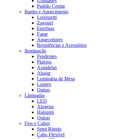
Utilidades
Padrão Cemig
Banho e Aquecimento
Lorenzetti
Zagonel
Enerbras
Fame
Aquecedores
Resistências e Acessórios
Iluminação
Pendentes
Plafons
Arandelas
Abajur
Luminária de Mesa
Lustres
Outras
Lâmpadas
LED
Alogena
Halopim
Outras
Fios e Cabos
Semi Rígido
Cabo Flexível