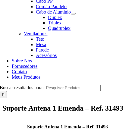
Cabo PP
Cordão Paralelo
Cabo de Alumínio
Duplex
Triplex
Quadruplex
Ventiladores
Teto
Mesa
Parede
Acessórios
Sobre Nós
Fornecedores
Contato
Meus Produtos
Buscar resultados para:
Suporte Antena 1 Emenda – Ref. 31493
Suporte Antena 1 Emenda – Ref. 31493