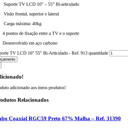
porte TV LCD 10” – 55” Bi-articulado
são frontal, superior e lateral
rga máxima: 40kg
pontos de fixação entre a TV e o suporte
senvolvido em aço carbono
porte TV LCD 10" 55" Bi-Articulado - Ref. 913 quantidade
rçamento
icionado!
oduto adicionado aos meus produtos!
odutos Relacionados
abo Coaxial RGC59 Preto 67% Malha – Ref. 31390