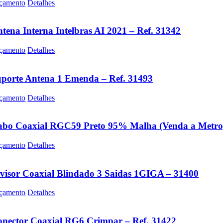
çamento
Detalhes
tena Interna Intelbras AI 2021 – Ref. 31342
çamento
Detalhes
porte Antena 1 Emenda – Ref. 31493
çamento
Detalhes
bo Coaxial RGC59 Preto 95% Malha (Venda a Metro)
çamento
Detalhes
visor Coaxial Blindado 3 Saidas 1GIGA – 31400
çamento
Detalhes
nector Coaxial RG6 Crimpar – Ref. 31422