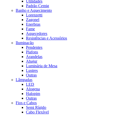
Utilidades
Padrão Cemig
Banho e Aquecimento
Lorenzetti
Zagonel
Enerbras
Fame
Aquecedores
Resistências e Acessórios
Iluminação
Pendentes
Plafons
Arandelas
Abajur
Luminária de Mesa
Lustres
Outras
Lâmpadas
LED
Alogena
Halopim
Outras
Fios e Cabos
Semi Rígido
Cabo Flexível