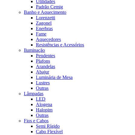
Utilidades
Padrão Cemig
Banho e Aquecimento
Lorenzetti
Zagonel
Enerbras
Fame
Aquecedores
Resistências e Acessórios
Iluminação
Pendentes
Plafons
Arandelas
Abajur
Luminária de Mesa
Lustres
Outras
Lâmpadas
LED
Alogena
Halopim
Outras
Fios e Cabos
Semi Rígido
Cabo Flexível