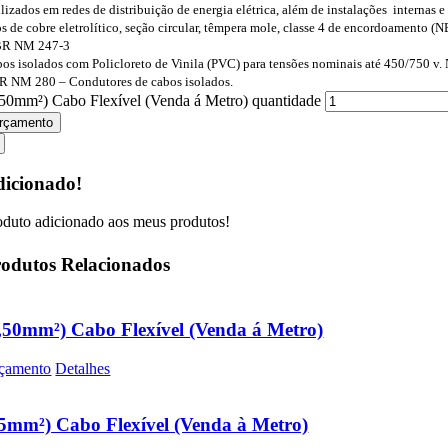
lizados em redes de distribuição de energia elétrica, além de instalações internas e
s de cobre eletrolítico, seção circular, têmpera mole, classe 4 de encordoamento
R NM 247-3
os isolados com Policloreto de Vinila (PVC) para tensões nominais até 450/750 v
 NM 280 – Condutores de cabos isolados.
,50mm²) Cabo Flexível (Venda á Metro) quantidade
rçamento
icionado!
oduto adicionado aos meus produtos!
odutos Relacionados
,50mm²) Cabo Flexível (Venda á Metro)
çamento
Detalhes
5mm²) Cabo Flexível (Venda à Metro)