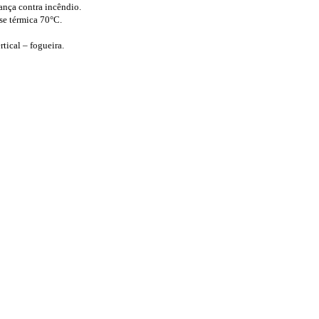
rança contra incêndio.
sse térmica
70°C
.
ical – fogueira.