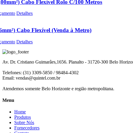
,00mm²) Cabo Flexível Rolo C/100 Metros
çamento
Detalhes
6mm²) Cabo Flexível (Venda à Metro)
çamento
Detalhes
Av. Dr. Cristiano Guimarâes,1656. Planalto - 31720-300 Belo Horiz
Telefones: (31) 3309-5850 / 98484-4302
Email:
vendas@quintel.com.br
Atendemos somente Belo Horizonte e região metropolitana.
Menu
Home
Produtos
Sobre Nós
Fornecedores