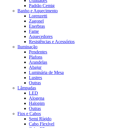
Utilidades
Padrão Cemig
Banho e Aquecimento
Lorenzetti
Zagonel
Enerbras
Fame
Aquecedores
Resistências e Acessórios
Iluminação
Pendentes
Plafons
Arandelas
Abajur
Luminária de Mesa
Lustres
Outras
Lâmpadas
LED
Alogena
Halopim
Outras
Fios e Cabos
Semi Rígido
Cabo Flexível