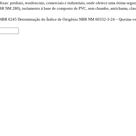
 fixas: prediais, residenciais, comerciais e industriais, onde oferece uma ótima segu
 (NBR NM 280), isolamento á base de composto de PVC, sem chumbo, antichama, cla
. NBR 6245
Determinação do Índice de Oxigênio.NBR NM 60332-3-24 – Queima vert