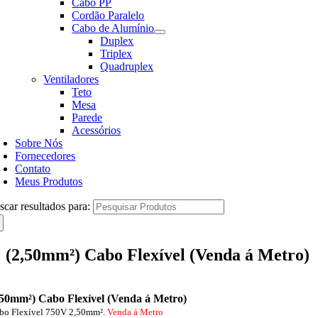
Cabo PP
Cordão Paralelo
Cabo de Alumínio
Duplex
Triplex
Quadruplex
Ventiladores
Teto
Mesa
Parede
Acessórios
Sobre Nós
Fornecedores
Contato
Meus Produtos
scar resultados para:
(2,50mm²) Cabo Flexível (Venda á Metro)
,50mm²) Cabo Flexível (Venda á Metro)
bo Flexível 750V 2,50mm².
Venda á Metro