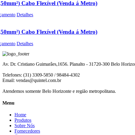
,50mm²) Cabo Flexível (Venda á Metro)
çamento
Detalhes
,50mm²) Cabo Flexível (Venda á Metro)
çamento
Detalhes
Av. Dr. Cristiano Guimarâes,1656. Planalto - 31720-300 Belo Horiz
Telefones: (31) 3309-5850 / 98484-4302
Email:
vendas@quintel.com.br
Atendemos somente Belo Horizonte e região metropolitana.
Menu
Home
Produtos
Sobre Nós
Fornecedores