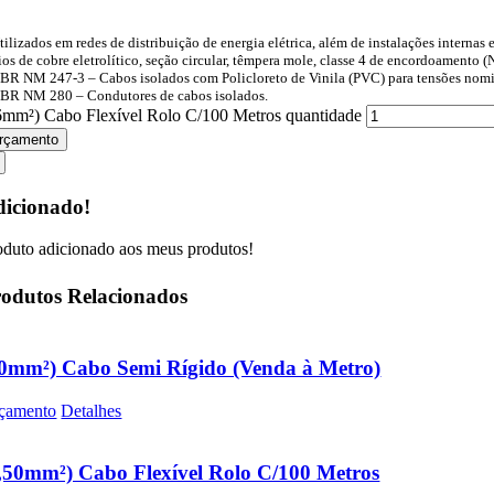
tilizados em redes de distribuição de energia elétrica, além de instalações internas 
ios de cobre eletrolítico, seção circular, têmpera mole, classe 4 de encordoamen
BR NM 247-3 – Cabos isolados com Policloreto de Vinila (PVC) para tensões nom
BR NM 280 – Condutores de cabos isolados.
6mm²) Cabo Flexível Rolo C/100 Metros quantidade
rçamento
icionado!
oduto adicionado aos meus produtos!
odutos Relacionados
0mm²) Cabo Semi Rígido (Venda à Metro)
çamento
Detalhes
,50mm²) Cabo Flexível Rolo C/100 Metros