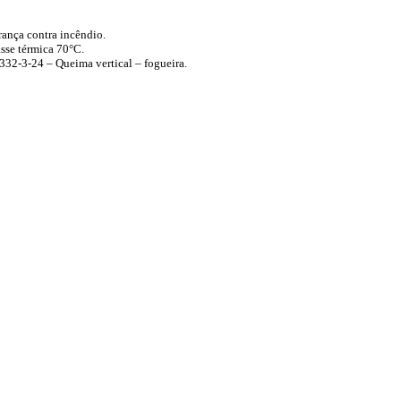
urança contra incêndio.
asse térmica
70°C
.
32-3-24 – Queima vertical – fogueira.