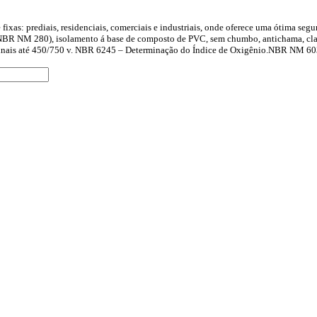
e fixas: prediais, residenciais, comerciais e industriais, onde oferece uma ótima seg
to (NBR NM 280), isolamento á base de composto de PVC, sem chumbo, antichama, cl
inais até 450/750 v. NBR 6245 – Determinação do Índice de Oxigênio.NBR NM 603