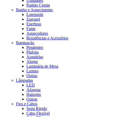
Utilidades
Padrão Cemig
Banho e Aquecimento
Lorenzetti
Zagonel
Enerbras
Fame
Aquecedores
Resistências e Acessórios
Iluminação
Pendentes
Plafons
Arandelas
Abajur
Luminária de Mesa
Lustres
Outras
Lâmpadas
LED
Alogena
Halopim
Outras
Fios e Cabos
Semi Rígido
Cabo Flexível