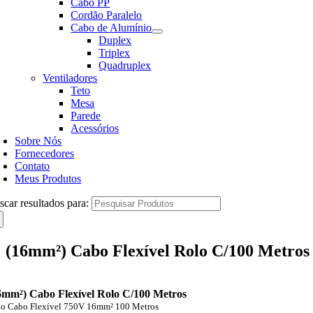
Cabo PP
Cordão Paralelo
Cabo de Alumínio
Duplex
Triplex
Quadruplex
Ventiladores
Teto
Mesa
Parede
Acessórios
Sobre Nós
Fornecedores
Contato
Meus Produtos
scar resultados para:
(16mm²) Cabo Flexível Rolo C/100 Metros
6mm²) Cabo Flexível Rolo C/100 Metros
lo Cabo Flexível 750V 16mm² 100 Metros