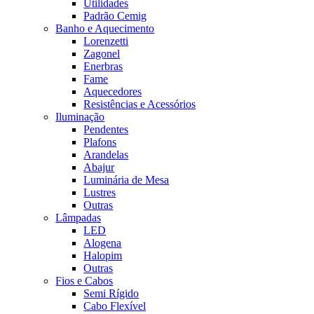
Utilidades
Padrão Cemig
Banho e Aquecimento
Lorenzetti
Zagonel
Enerbras
Fame
Aquecedores
Resistências e Acessórios
Iluminação
Pendentes
Plafons
Arandelas
Abajur
Luminária de Mesa
Lustres
Outras
Lâmpadas
LED
Alogena
Halopim
Outras
Fios e Cabos
Semi Rígido
Cabo Flexível