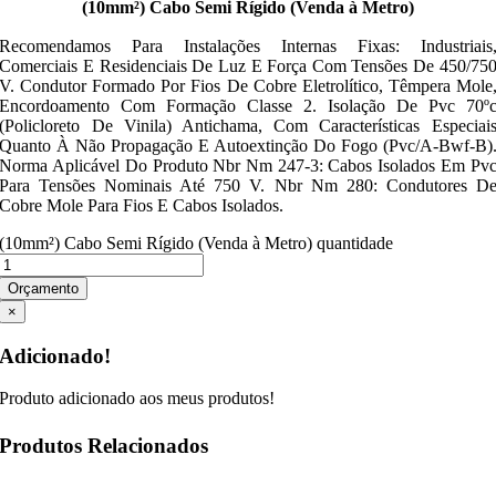
(10mm²) Cabo Semi Rígido (Venda à Metro)
Recomendamos Para Instalações Internas Fixas: Industriais
Comerciais E Residenciais De Luz E Força Com Tensões De 450/75
V. Condutor Formado Por Fios De Cobre Eletrolítico, Têmpera Mole
Encordoamento Com Formação Classe 2. Isolação De Pvc 70º
(Policloreto De Vinila) Antichama, Com Características Especiai
Quanto À Não Propagação E Autoextinção Do Fogo (Pvc/A-Bwf-B)
Norma Aplicável Do Produto Nbr Nm 247-3: Cabos Isolados Em Pv
Para Tensões Nominais Até 750 V. Nbr Nm 280: Condutores D
Cobre Mole Para Fios E Cabos Isolados.
(10mm²) Cabo Semi Rígido (Venda à Metro) quantidade
Orçamento
×
Adicionado!
Produto adicionado aos meus produtos!
Produtos Relacionados