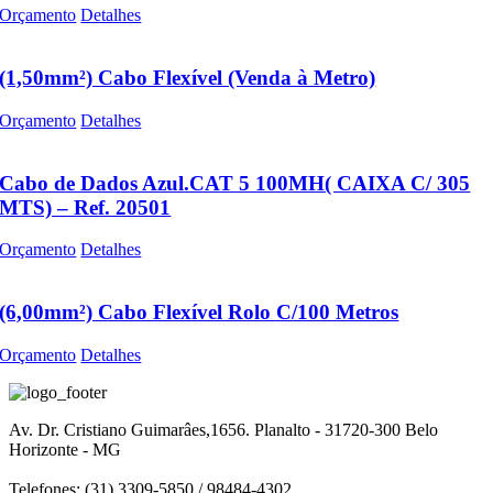
Orçamento
Detalhes
(1,50mm²) Cabo Flexível (Venda à Metro)
Orçamento
Detalhes
Cabo de Dados Azul.CAT 5 100MH( CAIXA C/ 305
MTS) – Ref. 20501
Orçamento
Detalhes
(6,00mm²) Cabo Flexível Rolo C/100 Metros
Orçamento
Detalhes
Av. Dr. Cristiano Guimarâes,1656. Planalto - 31720-300 Belo
Horizonte - MG
Telefones: (31) 3309-5850 / 98484-4302