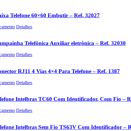
ixa Telefone 60×60 Embutir – Ref. 32027
çamento
Detalhes
mpainha Telefônica Auxiliar eletrônica – Ref. 32030
çamento
Detalhes
nector RJ11 4 Vias 4×4 Para Telefone – Ref. 1387
çamento
Detalhes
lefone Intelbras TC60 Com Identificador, Com Fio – R
çamento
Detalhes
lefone Intelbras Sem Fio TS63V Com Identificador – R