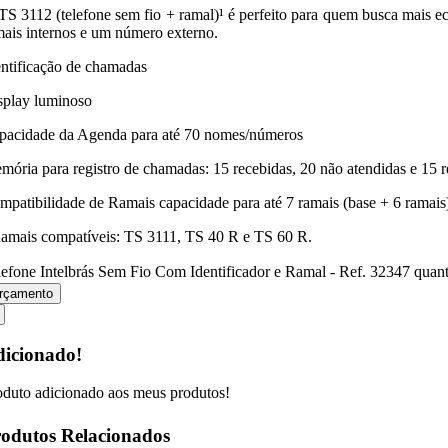
TS 3112 (telefone sem fio + ramal)¹ é perfeito para quem busca mais eco
mais internos e um número externo.
entificação de chamadas
splay luminoso
pacidade da Agenda para até 70 nomes/números
mória para registro de chamadas: 15 recebidas, 20 não atendidas e 15 r
mpatibilidade de Ramais capacidade para até 7 ramais (base + 6 ramais)
Ramais compatíveis: TS 3111, TS 40 R e TS 60 R.
lefone Intelbrás Sem Fio Com Identificador e Ramal - Ref. 32347 quan
rçamento
icionado!
oduto adicionado aos meus produtos!
odutos Relacionados