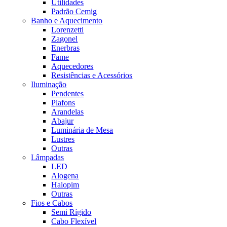
Utilidades
Padrão Cemig
Banho e Aquecimento
Lorenzetti
Zagonel
Enerbras
Fame
Aquecedores
Resistências e Acessórios
Iluminação
Pendentes
Plafons
Arandelas
Abajur
Luminária de Mesa
Lustres
Outras
Lâmpadas
LED
Alogena
Halopim
Outras
Fios e Cabos
Semi Rígido
Cabo Flexível