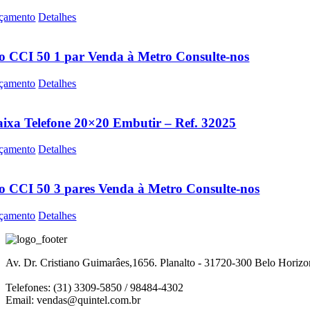
çamento
Detalhes
o CCI 50 1 par Venda à Metro Consulte-nos
çamento
Detalhes
ixa Telefone 20×20 Embutir – Ref. 32025
çamento
Detalhes
o CCI 50 3 pares Venda à Metro Consulte-nos
çamento
Detalhes
Av. Dr. Cristiano Guimarâes,1656. Planalto - 31720-300 Belo Horiz
Telefones: (31) 3309-5850 / 98484-4302
Email:
vendas@quintel.com.br