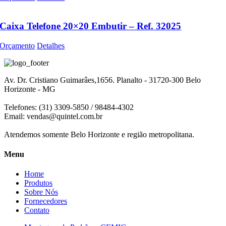
Caixa Telefone 20×20 Embutir – Ref. 32025
Orçamento
Detalhes
Av. Dr. Cristiano Guimarâes,1656. Planalto - 31720-300 Belo
Horizonte - MG
Telefones: (31) 3309-5850 / 98484-4302
Email:
vendas@quintel.com.br
Atendemos somente Belo Horizonte e região metropolitana.
Menu
Home
Produtos
Sobre Nós
Fornecedores
Contato