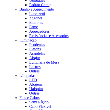
Utilidades
Padrão Cemig
Banho e Aquecimento
Lorenzetti
Zagonel
Enerbras
Fame
Aquecedores
Resistências e Acessórios
Iluminação
Pendentes
Plafons
Arandelas
Abajur
Luminária de Mesa
Lustres
Outras
Lâmpadas
LED
Alogena
Halopim
Outras
Fios e Cabos
Semi Rígido
Cabo Flexível