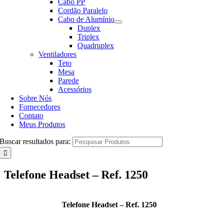
Cabo PP
Cordão Paralelo
Cabo de Alumínio
Duplex
Triplex
Quadruplex
Ventiladores
Teto
Mesa
Parede
Acessórios
Sobre Nós
Fornecedores
Contato
Meus Produtos
Buscar resultados para:
Telefone Headset – Ref. 1250
Telefone Headset – Ref. 1250