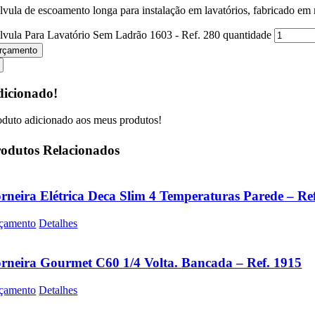
lvula de escoamento longa para instalação em lavatórios, fabricado em
lvula Para Lavatório Sem Ladrão 1603 - Ref. 280 quantidade
rçamento
icionado!
oduto adicionado aos meus produtos!
odutos Relacionados
rneira Elétrica Deca Slim 4 Temperaturas Parede – Re
çamento
Detalhes
rneira Gourmet C60 1/4 Volta. Bancada – Ref. 1915
çamento
Detalhes