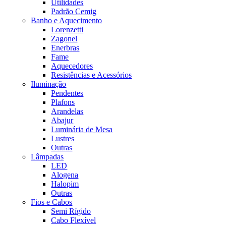
Utilidades
Padrão Cemig
Banho e Aquecimento
Lorenzetti
Zagonel
Enerbras
Fame
Aquecedores
Resistências e Acessórios
Iluminação
Pendentes
Plafons
Arandelas
Abajur
Luminária de Mesa
Lustres
Outras
Lâmpadas
LED
Alogena
Halopim
Outras
Fios e Cabos
Semi Rígido
Cabo Flexível