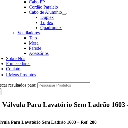
Cabo PP
Cordão Paralelo
Cabo de Alumínio
Duplex
Triplex
Quadruplex
Ventiladores
Teto
Mesa
Parede
Acessórios
Sobre Nós
Fornecedores
Contato
Meus Produtos
scar resultados para:
Válvula Para Lavatório Sem Ladrão 1603 –
lvula Para Lavatório Sem Ladrão 1603 – Ref. 280