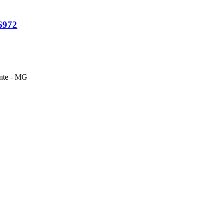
6972
onte - MG