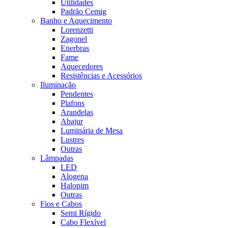
Utilidades
Padrão Cemig
Banho e Aquecimento
Lorenzetti
Zagonel
Enerbras
Fame
Aquecedores
Resistências e Acessórios
Iluminação
Pendentes
Plafons
Arandelas
Abajur
Luminária de Mesa
Lustres
Outras
Lâmpadas
LED
Alogena
Halopim
Outras
Fios e Cabos
Semi Rígido
Cabo Flexível