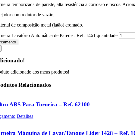
rneira temporizada de parede, alta resistência a corrosão e riscos. A
ejador com redutor de vazão;
terial de composição metal (latão) cromado.
rneira Lavatório Automática de Parede - Ref. 1461 quantidade
rçamento
icionado!
oduto adicionado aos meus produtos!
odutos Relacionados
ltro ABS Para Torneira – Ref. 62100
çamento
Detalhes
rneira Máquina de Lavar/Tanque Líder 1428 – Ref. 1