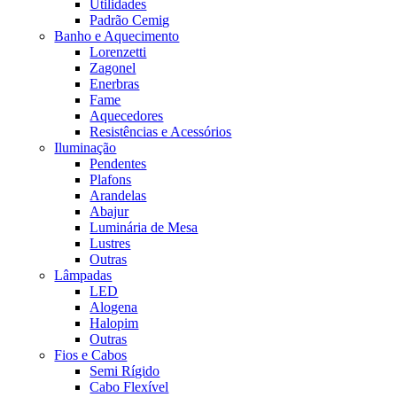
Utilidades
Padrão Cemig
Banho e Aquecimento
Lorenzetti
Zagonel
Enerbras
Fame
Aquecedores
Resistências e Acessórios
Iluminação
Pendentes
Plafons
Arandelas
Abajur
Luminária de Mesa
Lustres
Outras
Lâmpadas
LED
Alogena
Halopim
Outras
Fios e Cabos
Semi Rígido
Cabo Flexível