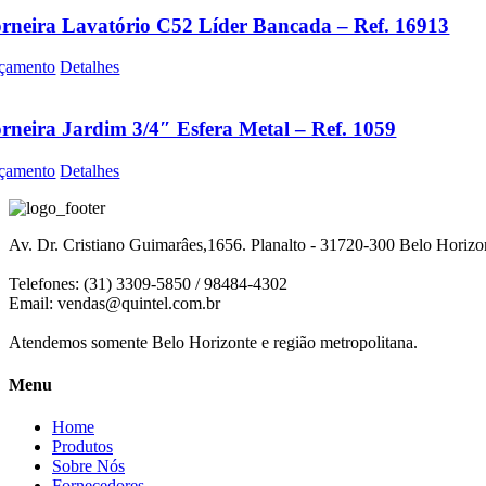
rneira Lavatório C52 Líder Bancada – Ref. 16913
çamento
Detalhes
rneira Jardim 3/4″ Esfera Metal – Ref. 1059
çamento
Detalhes
Av. Dr. Cristiano Guimarâes,1656. Planalto - 31720-300 Belo Horiz
Telefones: (31) 3309-5850 / 98484-4302
Email:
vendas@quintel.com.br
Atendemos somente Belo Horizonte e região metropolitana.
Menu
Home
Produtos
Sobre Nós
Fornecedores