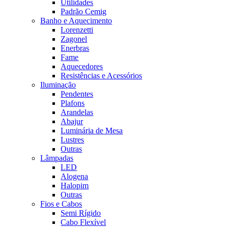
Utilidades
Padrão Cemig
Banho e Aquecimento
Lorenzetti
Zagonel
Enerbras
Fame
Aquecedores
Resistências e Acessórios
Iluminação
Pendentes
Plafons
Arandelas
Abajur
Luminária de Mesa
Lustres
Outras
Lâmpadas
LED
Alogena
Halopim
Outras
Fios e Cabos
Semi Rígido
Cabo Flexível