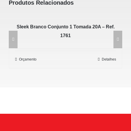
Produtos Relacionados
10A
-
Ref.
Sleek Branco Conjunto 1 Tomada 20A – Ref.
10389
1761
quantidade
Orçamento
Detalhes