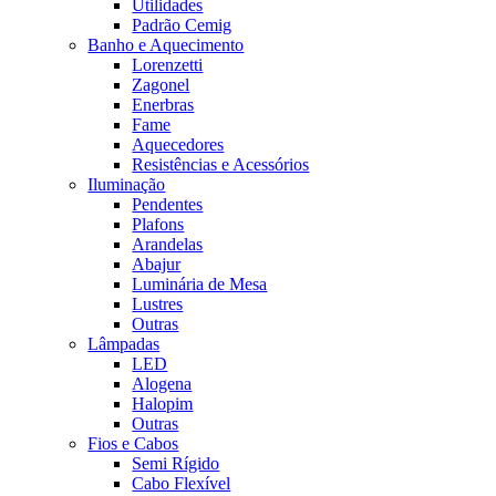
Utilidades
Padrão Cemig
Banho e Aquecimento
Lorenzetti
Zagonel
Enerbras
Fame
Aquecedores
Resistências e Acessórios
Iluminação
Pendentes
Plafons
Arandelas
Abajur
Luminária de Mesa
Lustres
Outras
Lâmpadas
LED
Alogena
Halopim
Outras
Fios e Cabos
Semi Rígido
Cabo Flexível