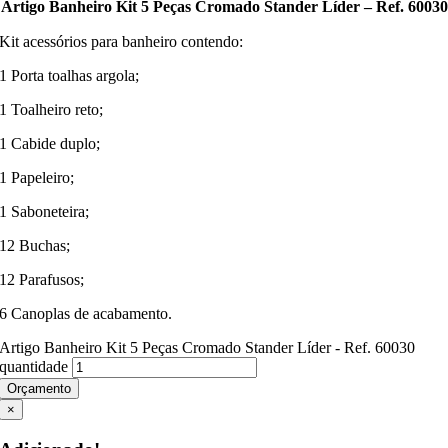
Artigo Banheiro Kit 5 Peças Cromado Stander Líder – Ref. 60030
Kit acessórios para banheiro contendo:
1 Porta toalhas argola;
1 Toalheiro reto;
1 Cabide duplo;
1 Papeleiro;
1 Saboneteira;
12 Buchas;
12 Parafusos;
6 Canoplas de acabamento.
Artigo Banheiro Kit 5 Peças Cromado Stander Líder - Ref. 60030
quantidade
Orçamento
×