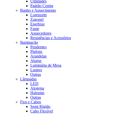
Utilidades
Padrão Cemig
Banho e Aquecimento
Lorenzetti
Zagonel
Enerbras
Fame
Aquecedores
Resistências e Acessórios
Iluminação
Pendentes
Plafons
Arandelas
Abajur
Luminária de Mesa
Lustres
Outras
Lâmpadas
LED
Alogena
Halopim
Outras
Fios e Cabos
Semi Rígido
Cabo Flexível