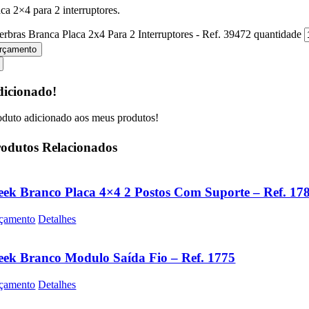
aca 2×4 para 2 interruptores.
erbras Branca Placa 2x4 Para 2 Interruptores - Ref. 39472 quantidade
rçamento
icionado!
oduto adicionado aos meus produtos!
odutos Relacionados
eek Branco Placa 4×4 2 Postos Com Suporte – Ref. 17
çamento
Detalhes
eek Branco Modulo Saída Fio – Ref. 1775
çamento
Detalhes