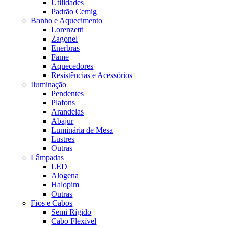
Utilidades
Padrão Cemig
Banho e Aquecimento
Lorenzetti
Zagonel
Enerbras
Fame
Aquecedores
Resistências e Acessórios
Iluminação
Pendentes
Plafons
Arandelas
Abajur
Luminária de Mesa
Lustres
Outras
Lâmpadas
LED
Alogena
Halopim
Outras
Fios e Cabos
Semi Rígido
Cabo Flexível