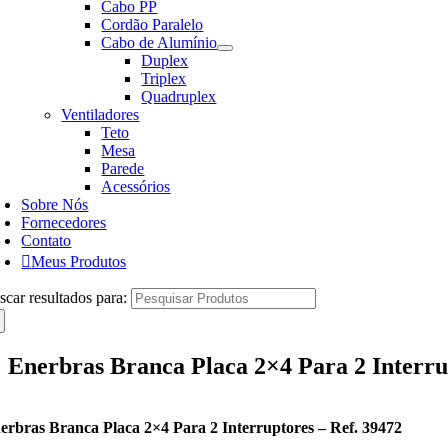
Cabo PP
Cordão Paralelo
Cabo de Alumínio
Duplex
Triplex
Quadruplex
Ventiladores
Teto
Mesa
Parede
Acessórios
Sobre Nós
Fornecedores
Contato
Meus Produtos
scar resultados para:
Enerbras Branca Placa 2×4 Para 2 Interru
erbras Branca Placa 2×4 Para 2 Interruptores – Ref. 39472