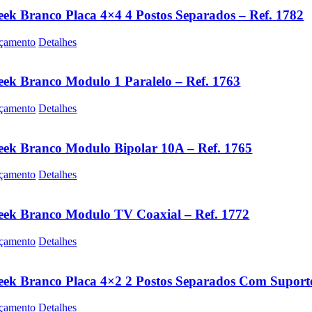
eek Branco Placa 4×4 4 Postos Separados – Ref. 1782
çamento
Detalhes
eek Branco Modulo 1 Paralelo – Ref. 1763
çamento
Detalhes
eek Branco Modulo Bipolar 10A – Ref. 1765
çamento
Detalhes
eek Branco Modulo TV Coaxial – Ref. 1772
çamento
Detalhes
eek Branco Placa 4×2 2 Postos Separados Com Suporte
çamento
Detalhes