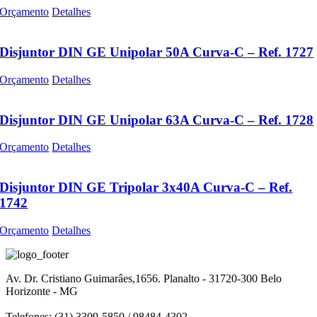
Orçamento
Detalhes
Disjuntor DIN GE Unipolar 50A Curva-C – Ref. 1727
Orçamento
Detalhes
Disjuntor DIN GE Unipolar 63A Curva-C – Ref. 1728
Orçamento
Detalhes
Disjuntor DIN GE Tripolar 3x40A Curva-C – Ref.
1742
Orçamento
Detalhes
Av. Dr. Cristiano Guimarâes,1656. Planalto - 31720-300 Belo
Horizonte - MG
Telefones: (31) 3309-5850 / 98484-4302