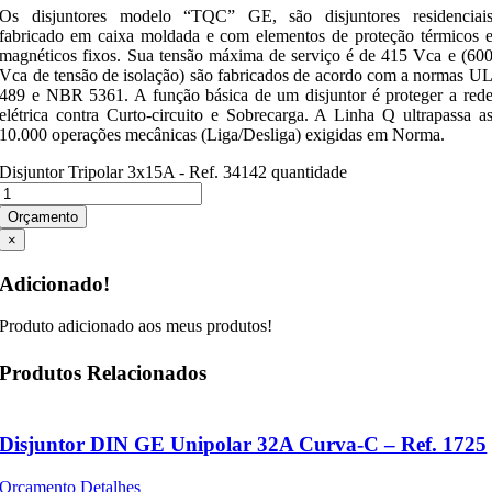
Os disjuntores modelo “TQC” GE, são disjuntores residenciai
fabricado em caixa moldada e com elementos de proteção térmicos 
magnéticos fixos. Sua tensão máxima de serviço é de 415 Vca e (60
Vca de tensão de isolação) são fabricados de acordo com a normas U
489 e NBR 5361. A função básica de um disjuntor é proteger a red
elétrica contra Curto-circuito e Sobrecarga. A Linha Q ultrapassa a
10.000 operações mecânicas (Liga/Desliga) exigidas em Norma.
Disjuntor Tripolar 3x15A - Ref. 34142 quantidade
Orçamento
×
Adicionado!
Produto adicionado aos meus produtos!
Produtos Relacionados
Disjuntor DIN GE Unipolar 32A Curva-C – Ref. 1725
Orçamento
Detalhes