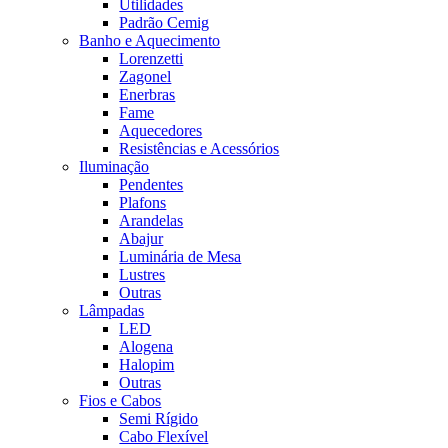
Utilidades
Padrão Cemig
Banho e Aquecimento
Lorenzetti
Zagonel
Enerbras
Fame
Aquecedores
Resistências e Acessórios
Iluminação
Pendentes
Plafons
Arandelas
Abajur
Luminária de Mesa
Lustres
Outras
Lâmpadas
LED
Alogena
Halopim
Outras
Fios e Cabos
Semi Rígido
Cabo Flexível