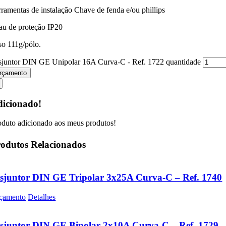
rramentas de instalação Chave de fenda e/ou phillips
au de proteção IP20
so 111g/pólo.
sjuntor DIN GE Unipolar 16A Curva-C - Ref. 1722 quantidade
rçamento
icionado!
oduto adicionado aos meus produtos!
odutos Relacionados
sjuntor DIN GE Tripolar 3x25A Curva-C – Ref. 1740
çamento
Detalhes
sjuntor DIN GE Bipolar 2x10A Curva-C – Ref. 1729