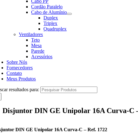
Cabo PP
Cordão Paralelo
Cabo de Alumínio
Duplex
Triplex
Quadruplex
Ventiladores
Teto
Mesa
Parede
Acessórios
Sobre Nós
Fornecedores
Contato
Meus Produtos
scar resultados para:
Disjuntor DIN GE Unipolar 16A Curva-C –
sjuntor DIN GE Unipolar 16A Curva-C – Ref. 1722