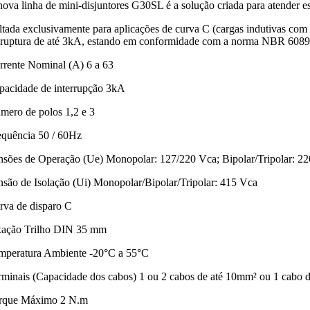
nova linha de mini-disjuntores G30SL é a solução criada para atender e
ltada exclusivamente para aplicações de curva C (cargas indutivas com 
 ruptura de até 3kA, estando em conformidade com a norma NBR 6089
rrente Nominal (A) 6 a 63
pacidade de interrupção 3kA
mero de polos 1,2 e 3
equência 50 / 60Hz
nsões de Operação (Ue) Monopolar: 127/220 Vca; Bipolar/Tripolar: 2
nsão de Isolação (Ui) Monopolar/Bipolar/Tripolar: 415 Vca
rva de disparo C
xação Trilho DIN 35 mm
mperatura Ambiente -20°C a 55°C
rminais (Capacidade dos cabos) 1 ou 2 cabos de até 10mm² ou 1 cabo 
rque Máximo 2 N.m