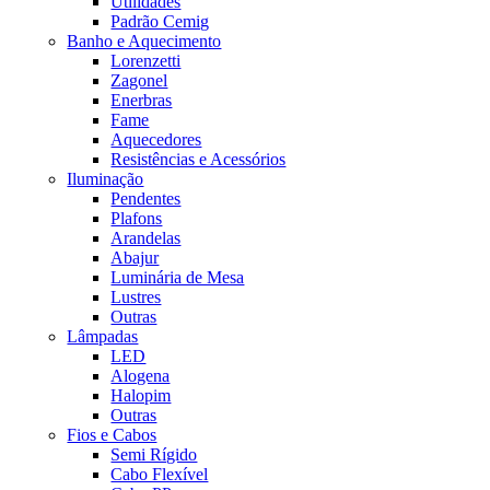
Utilidades
Padrão Cemig
Banho e Aquecimento
Lorenzetti
Zagonel
Enerbras
Fame
Aquecedores
Resistências e Acessórios
Iluminação
Pendentes
Plafons
Arandelas
Abajur
Luminária de Mesa
Lustres
Outras
Lâmpadas
LED
Alogena
Halopim
Outras
Fios e Cabos
Semi Rígido
Cabo Flexível