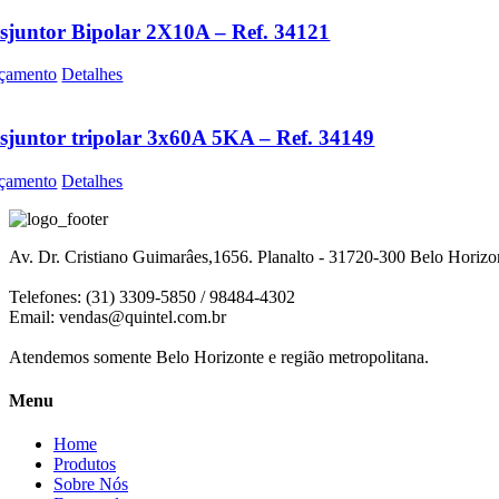
sjuntor Bipolar 2X10A – Ref. 34121
çamento
Detalhes
sjuntor tripolar 3x60A 5KA – Ref. 34149
çamento
Detalhes
Av. Dr. Cristiano Guimarâes,1656. Planalto - 31720-300 Belo Horiz
Telefones: (31) 3309-5850 / 98484-4302
Email:
vendas@quintel.com.br
Atendemos somente Belo Horizonte e região metropolitana.
Menu
Home
Produtos
Sobre Nós