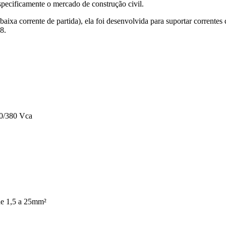
specificamente o mercado de construção civil.
baixa corrente de partida), ela foi desenvolvida para suportar corrente
8.
20/380 Vca
de 1,5 a 25mm²