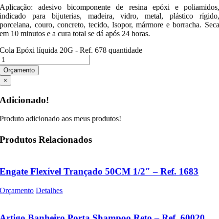
Aplicação: adesivo bicomponente de resina epóxi e poliamidos
indicado para bijuterias, madeira, vidro, metal, plástico rígido
porcelana, couro, concreto, tecido, Isopor, mármore e borracha. Sec
em 10 minutos e a cura total se dá após 24 horas.
Cola Epóxi líquida 20G - Ref. 678 quantidade
Orçamento
×
Adicionado!
Produto adicionado aos meus produtos!
Produtos Relacionados
Engate Flexível Trançado 50CM 1/2″ – Ref. 1683
Orçamento
Detalhes
Artigo Banheiro Porta Shampoo Reto – Ref. 60020