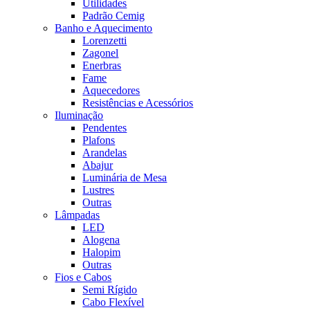
Utilidades
Padrão Cemig
Banho e Aquecimento
Lorenzetti
Zagonel
Enerbras
Fame
Aquecedores
Resistências e Acessórios
Iluminação
Pendentes
Plafons
Arandelas
Abajur
Luminária de Mesa
Lustres
Outras
Lâmpadas
LED
Alogena
Halopim
Outras
Fios e Cabos
Semi Rígido
Cabo Flexível