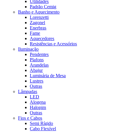
Utilidades
Padrão Cemig
Banho e Aquecimento
Lorenzetti
Zagonel
Enerbras
Fame
Aquecedores
Resistências e Acessórios
Iluminação
Pendentes
Plafons
Arandelas
Abajur
Luminária de Mesa
Lustres
Outras
Lâmpadas
LED
Alogena
Halopim
Outras
Fios e Cabos
Semi Rígido
Cabo Flexível