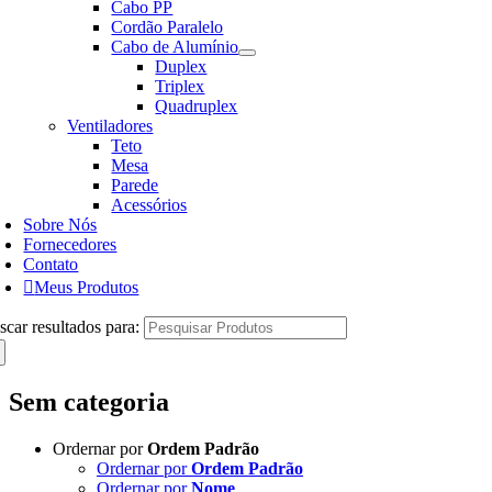
Cabo PP
Cordão Paralelo
Cabo de Alumínio
Duplex
Triplex
Quadruplex
Ventiladores
Teto
Mesa
Parede
Acessórios
Sobre Nós
Fornecedores
Contato
Meus Produtos
scar resultados para:
Sem categoria
Ordernar por
Ordem Padrão
Ordernar por
Ordem Padrão
Ordernar por
Nome