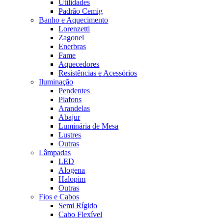
Utilidades
Padrão Cemig
Banho e Aquecimento
Lorenzetti
Zagonel
Enerbras
Fame
Aquecedores
Resistências e Acessórios
Iluminação
Pendentes
Plafons
Arandelas
Abajur
Luminária de Mesa
Lustres
Outras
Lâmpadas
LED
Alogena
Halopim
Outras
Fios e Cabos
Semi Rígido
Cabo Flexível