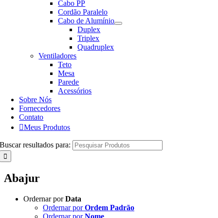
Cabo PP
Cordão Paralelo
Cabo de Alumínio
Duplex
Triplex
Quadruplex
Ventiladores
Teto
Mesa
Parede
Acessórios
Sobre Nós
Fornecedores
Contato
Meus Produtos
Buscar resultados para:
Abajur
Ordernar por
Data
Ordernar por
Ordem Padrão
Ordernar por
Nome