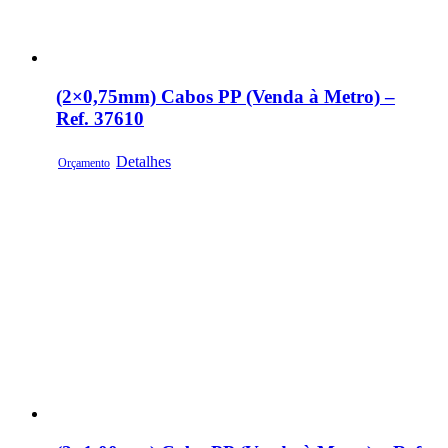
(2×0,75mm) Cabos PP (Venda à Metro) –
Ref. 37610
Detalhes
Orçamento