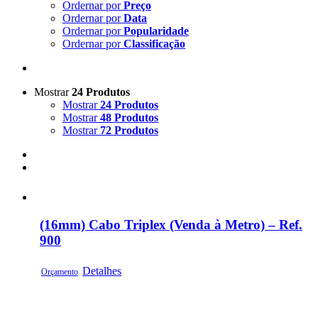
Ordernar por
Preço
Ordernar por
Data
Ordernar por
Popularidade
Ordernar por
Classificação
Mostrar
24 Produtos
Mostrar
24 Produtos
Mostrar
48 Produtos
Mostrar
72 Produtos
(16mm) Cabo Triplex (Venda à Metro) – Ref.
900
Detalhes
Orçamento