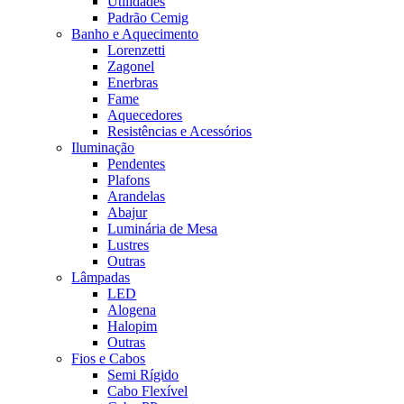
Utilidades
Padrão Cemig
Banho e Aquecimento
Lorenzetti
Zagonel
Enerbras
Fame
Aquecedores
Resistências e Acessórios
Iluminação
Pendentes
Plafons
Arandelas
Abajur
Luminária de Mesa
Lustres
Outras
Lâmpadas
LED
Alogena
Halopim
Outras
Fios e Cabos
Semi Rígido
Cabo Flexível