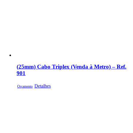
(25mm) Cabo Triplex (Venda à Metro) – Ref.
901
Detalhes
Orçamento