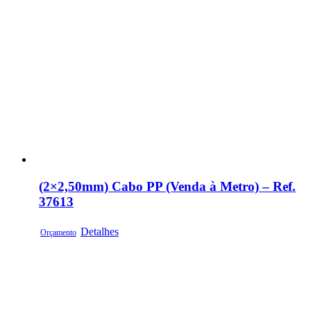
(2×2,50mm) Cabo PP (Venda à Metro) – Ref.
37613
Detalhes
Orçamento