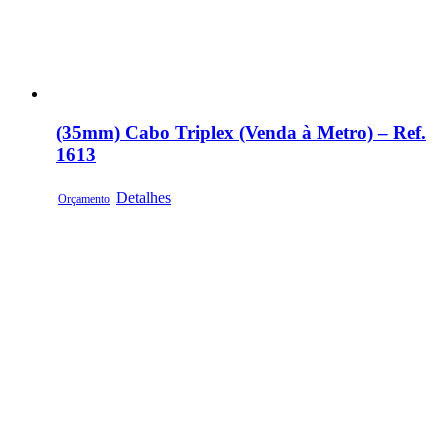
(35mm) Cabo Triplex (Venda à Metro) – Ref.
1613
Detalhes
Orçamento