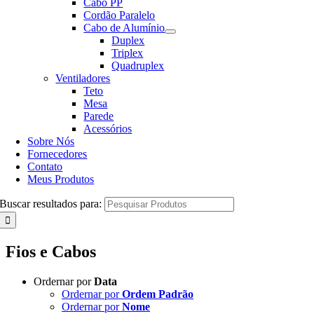
Cabo PP
Cordão Paralelo
Cabo de Alumínio
Duplex
Triplex
Quadruplex
Ventiladores
Teto
Mesa
Parede
Acessórios
Sobre Nós
Fornecedores
Contato
Meus Produtos
Buscar resultados para:
Fios e Cabos
Ordernar por
Data
Ordernar por
Ordem Padrão
Ordernar por
Nome