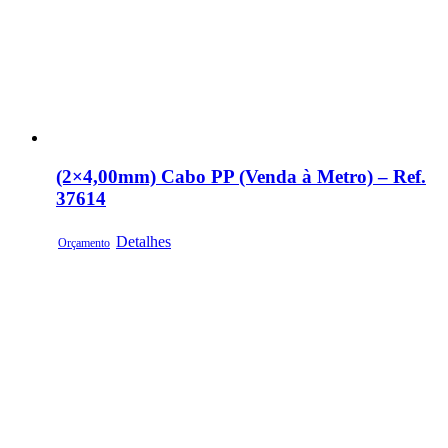
(2×4,00mm) Cabo PP (Venda à Metro) – Ref.
37614
Detalhes
Orçamento