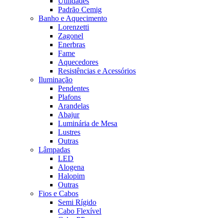
Utilidades
Padrão Cemig
Banho e Aquecimento
Lorenzetti
Zagonel
Enerbras
Fame
Aquecedores
Resistências e Acessórios
Iluminação
Pendentes
Plafons
Arandelas
Abajur
Luminária de Mesa
Lustres
Outras
Lâmpadas
LED
Alogena
Halopim
Outras
Fios e Cabos
Semi Rígido
Cabo Flexível