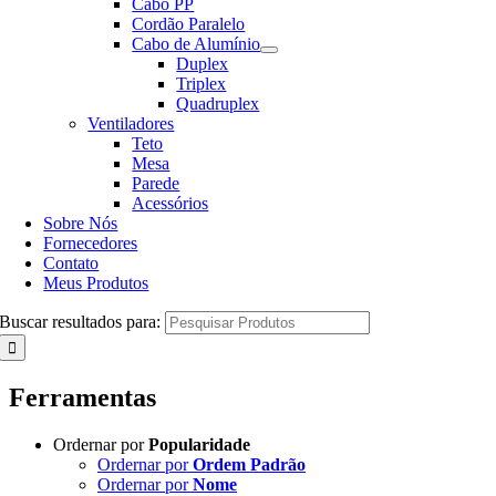
Cabo PP
Cordão Paralelo
Cabo de Alumínio
Duplex
Triplex
Quadruplex
Ventiladores
Teto
Mesa
Parede
Acessórios
Sobre Nós
Fornecedores
Contato
Meus Produtos
Buscar resultados para:
Ferramentas
Ordernar por
Popularidade
Ordernar por
Ordem Padrão
Ordernar por
Nome