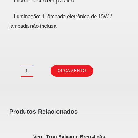
Lustre: Fosco em plástico
Iluminação: 1 lâmpada eletrônica de 15W /
lampada não inclusa
ORÇAMENTO
Ventilador
Branco.3
Pás.127V
quantidade
Produtos Relacionados
Vent. Tron Salvante Brco 4 pás