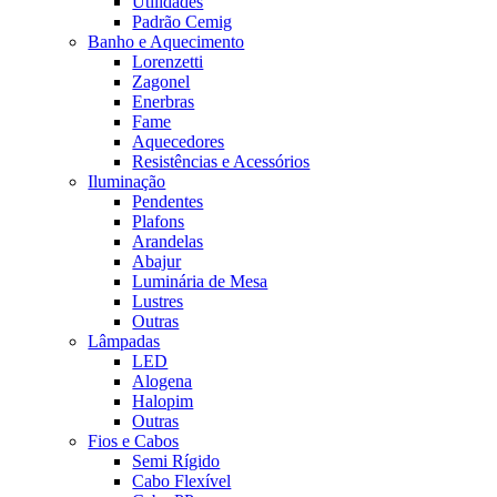
Utilidades
Padrão Cemig
Banho e Aquecimento
Lorenzetti
Zagonel
Enerbras
Fame
Aquecedores
Resistências e Acessórios
Iluminação
Pendentes
Plafons
Arandelas
Abajur
Luminária de Mesa
Lustres
Outras
Lâmpadas
LED
Alogena
Halopim
Outras
Fios e Cabos
Semi Rígido
Cabo Flexível