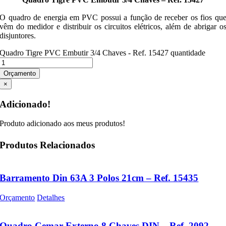
O quadro de energia em PVC possui a função de receber os fios qu
vêm do medidor e distribuir os circuitos elétricos, além de abrigar o
disjuntores.
Quadro Tigre PVC Embutir 3/4 Chaves - Ref. 15427 quantidade
Orçamento
×
Adicionado!
Produto adicionado aos meus produtos!
Produtos Relacionados
Barramento Din 63A 3 Polos 21cm – Ref. 15435
Orçamento
Detalhes
Quadro Cemar Externo 8 Chaves DIN – Ref. 2092