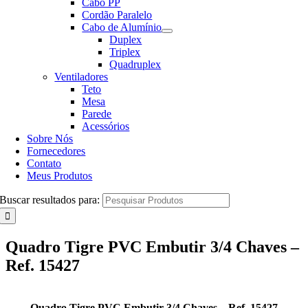
Cabo PP
Cordão Paralelo
Cabo de Alumínio
Duplex
Triplex
Quadruplex
Ventiladores
Teto
Mesa
Parede
Acessórios
Sobre Nós
Fornecedores
Contato
Meus Produtos
Buscar resultados para:
Quadro Tigre PVC Embutir 3/4 Chaves –
Ref. 15427
Quadro Tigre PVC Embutir 3/4 Chaves – Ref. 15427