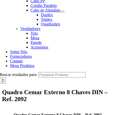
Cabo PP
Cordão Paralelo
Cabo de Alumínio
Duplex
Triplex
Quadruplex
Ventiladores
Teto
Mesa
Parede
Acessórios
Sobre Nós
Fornecedores
Contato
Meus Produtos
Buscar resultados para:
Quadro Cemar Externo 8 Chaves DIN –
Ref. 2092
Quadro Cemar Externo 8 Chaves DIN – Ref. 2092