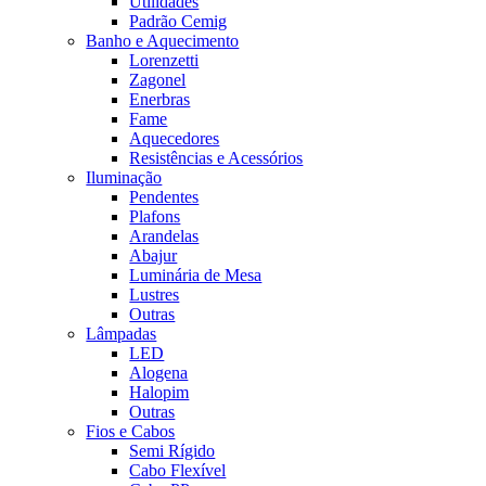
Utilidades
Padrão Cemig
Banho e Aquecimento
Lorenzetti
Zagonel
Enerbras
Fame
Aquecedores
Resistências e Acessórios
Iluminação
Pendentes
Plafons
Arandelas
Abajur
Luminária de Mesa
Lustres
Outras
Lâmpadas
LED
Alogena
Halopim
Outras
Fios e Cabos
Semi Rígido
Cabo Flexível