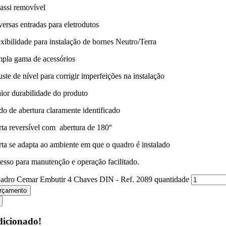
assi removível
versas entradas para eletrodutos
exibilidade para instalação de bornes Neutro/Terra
pla gama de acessórios
ste de nível para corrigir imperfeições na instalação
ior durabilidade do produto
do de abertura claramente identificado
rta reversível com abertura de 180°
rta se adapta ao ambiente em que o quadro é instalado
esso para manutenção e operação facilitado.
adro Cemar Embutir 4 Chaves DIN - Ref. 2089 quantidade
rçamento
icionado!