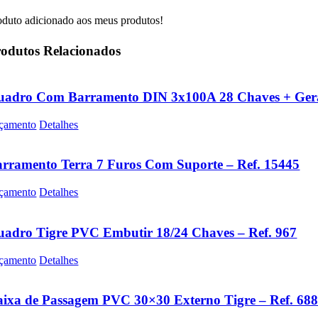
oduto adicionado aos meus produtos!
odutos Relacionados
uadro Com Barramento DIN 3x100A 28 Chaves + Gera
çamento
Detalhes
rramento Terra 7 Furos Com Suporte – Ref. 15445
çamento
Detalhes
adro Tigre PVC Embutir 18/24 Chaves – Ref. 967
çamento
Detalhes
ixa de Passagem PVC 30×30 Externo Tigre – Ref. 68