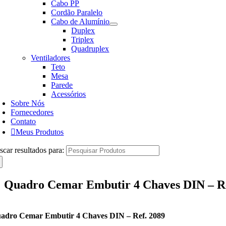
Cabo PP
Cordão Paralelo
Cabo de Alumínio
Duplex
Triplex
Quadruplex
Ventiladores
Teto
Mesa
Parede
Acessórios
Sobre Nós
Fornecedores
Contato
Meus Produtos
scar resultados para:
Quadro Cemar Embutir 4 Chaves DIN – Re
adro Cemar Embutir 4 Chaves DIN – Ref. 2089