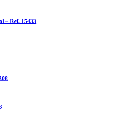
l – Ref. 15433
308
8