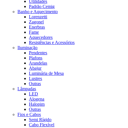
Utilidades
Padrão Cemig
Banho e Aquecimento
Lorenzetti
Zagonel
Enerbras
Fame
Aquecedores
Resistências e Acessórios
Iluminação
Pendentes
Plafons
Arandelas
Abajur
Luminária de Mesa
Lustres
Outras
Lâmpadas
LED
Alogena
Halopim
Outras
Fios e Cabos
Semi Rígido
Cabo Flexível