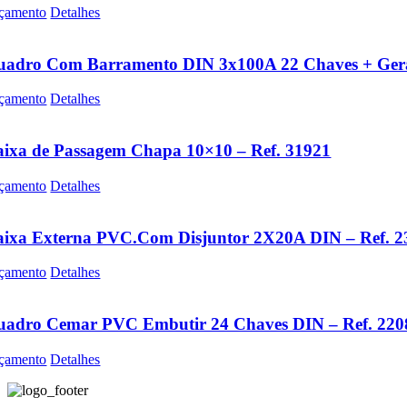
çamento
Detalhes
uadro Com Barramento DIN 3x100A 22 Chaves + Gera
çamento
Detalhes
ixa de Passagem Chapa 10×10 – Ref. 31921
çamento
Detalhes
aixa Externa PVC.Com Disjuntor 2X20A DIN – Ref. 2
çamento
Detalhes
uadro Cemar PVC Embutir 24 Chaves DIN – Ref. 220
çamento
Detalhes