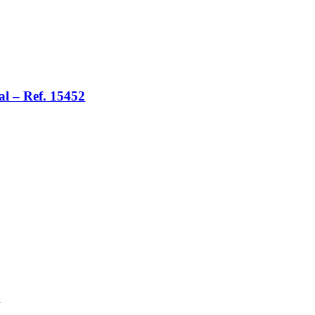
l – Ref. 15452
8