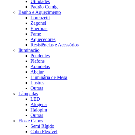
Utilidades
Padrão Cemig
Banho e Aquecimento
Lorenzetti
Zagonel
Enerbras
Fame
Aquecedores
Resistências e Acessórios
Iluminação
Pendentes
Plafons
Arandelas
Abajur
Luminária de Mesa
Lustres
Outras
Lâmpadas
LED
Alogena
Halopim
Outras
Fios e Cabos
Semi Rígido
Cabo Flexível