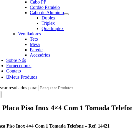
Cabo PP
Cordão Paralelo
Cabo de Alumínio
Duplex
Triplex
Quadruplex
Ventiladores
Teto
Mesa
Parede
Acessórios
Sobre Nós
Fornecedores
Contato
Meus Produtos
scar resultados para:
Placa Piso Inox 4×4 Com 1 Tomada Telefon
aca Piso Inox 4×4 Com 1 Tomada Telefone – Ref. 14421