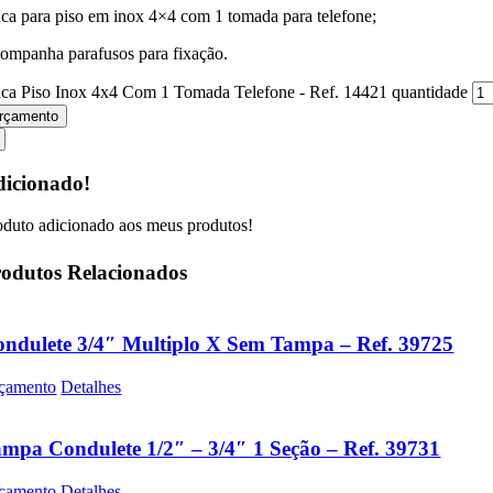
aca para piso em inox 4×4 com 1 tomada para telefone;
ompanha parafusos para fixação.
aca Piso Inox 4x4 Com 1 Tomada Telefone - Ref. 14421 quantidade
rçamento
icionado!
oduto adicionado aos meus produtos!
odutos Relacionados
ndulete 3/4″ Multiplo X Sem Tampa – Ref. 39725
çamento
Detalhes
mpa Condulete 1/2″ – 3/4″ 1 Seção – Ref. 39731
çamento
Detalhes