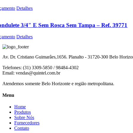
çamento
Detalhes
ndulete 3/4″ E Sem Rosca Sem Tampa – Ref. 39771
çamento
Detalhes
Av. Dr. Cristiano Guimarâes,1656. Planalto - 31720-300 Belo Horiz
Telefones: (31) 3309-5850 / 98484-4302
Email:
vendas@quintel.com.br
Atendemos somente Belo Horizonte e região metropolitana.
Menu
Home
Produtos
Sobre Nós
Fornecedores
Contato