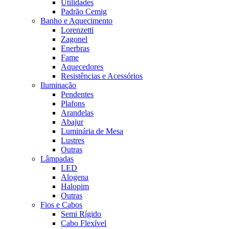
Utilidades
Padrão Cemig
Banho e Aquecimento
Lorenzetti
Zagonel
Enerbras
Fame
Aquecedores
Resistências e Acessórios
Iluminação
Pendentes
Plafons
Arandelas
Abajur
Luminária de Mesa
Lustres
Outras
Lâmpadas
LED
Alogena
Halopim
Outras
Fios e Cabos
Semi Rígido
Cabo Flexível