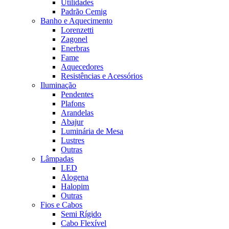
Utilidades
Padrão Cemig
Banho e Aquecimento
Lorenzetti
Zagonel
Enerbras
Fame
Aquecedores
Resistências e Acessórios
Iluminação
Pendentes
Plafons
Arandelas
Abajur
Luminária de Mesa
Lustres
Outras
Lâmpadas
LED
Alogena
Halopim
Outras
Fios e Cabos
Semi Rígido
Cabo Flexível