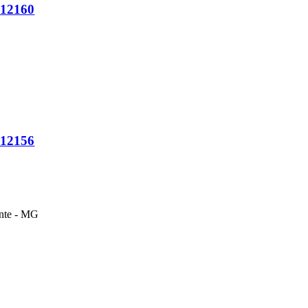
 12160
 12156
onte - MG