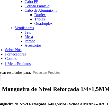
Cabo PP
Cordão Paralelo
Cabo de Alumínio
Duplex
Triplex
Quadruplex
Ventiladores
Teto
Mesa
Parede
Acessórios
Sobre Nós
Fornecedores
Contato
Meus Produtos
scar resultados para:
Mangueira de Nível Reforçada 1/4×1,5MM 
ngueira de Nível Reforçada 1/4×1,5MM (Venda à Metro) – Ref. 1