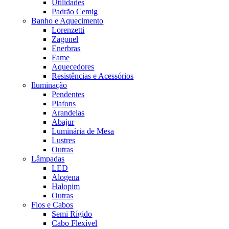
Utilidades
Padrão Cemig
Banho e Aquecimento
Lorenzetti
Zagonel
Enerbras
Fame
Aquecedores
Resistências e Acessórios
Iluminação
Pendentes
Plafons
Arandelas
Abajur
Luminária de Mesa
Lustres
Outras
Lâmpadas
LED
Alogena
Halopim
Outras
Fios e Cabos
Semi Rígido
Cabo Flexível