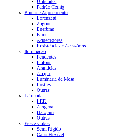
Utilidades
Padrão Cemig
Banho e Aquecimento
Lorenzetti
Zagonel
Enerbras
Fame
Aquecedores
Resistências e Acessórios
Iluminação
Pendentes
Plafons
Arandelas
Abajur
Luminária de Mesa
Lustres
Outras
Lâmpadas
LED
Alogena
Halopim
Outras
Fios e Cabos
Semi Rígido
Cabo Flexível