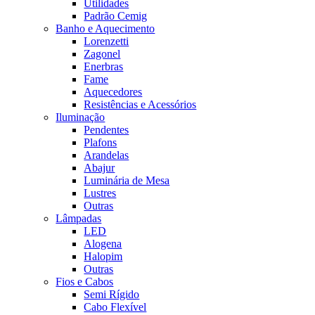
Utilidades
Padrão Cemig
Banho e Aquecimento
Lorenzetti
Zagonel
Enerbras
Fame
Aquecedores
Resistências e Acessórios
Iluminação
Pendentes
Plafons
Arandelas
Abajur
Luminária de Mesa
Lustres
Outras
Lâmpadas
LED
Alogena
Halopim
Outras
Fios e Cabos
Semi Rígido
Cabo Flexível