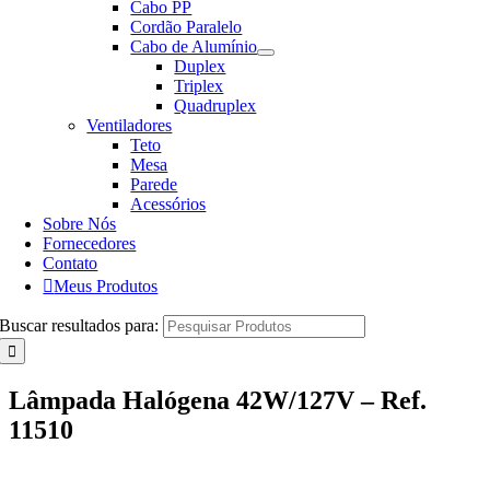
Cabo PP
Cordão Paralelo
Cabo de Alumínio
Duplex
Triplex
Quadruplex
Ventiladores
Teto
Mesa
Parede
Acessórios
Sobre Nós
Fornecedores
Contato
Meus Produtos
Buscar resultados para:
Lâmpada Halógena 42W/127V – Ref.
11510