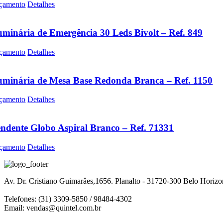
çamento
Detalhes
minária de Emergência 30 Leds Bivolt – Ref. 849
çamento
Detalhes
minária de Mesa Base Redonda Branca – Ref. 1150
çamento
Detalhes
ndente Globo Aspiral Branco – Ref. 71331
çamento
Detalhes
Av. Dr. Cristiano Guimarâes,1656. Planalto - 31720-300 Belo Horiz
Telefones: (31) 3309-5850 / 98484-4302
Email:
vendas@quintel.com.br