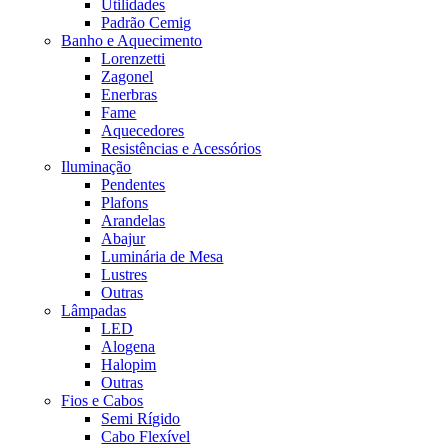
Utilidades
Padrão Cemig
Banho e Aquecimento
Lorenzetti
Zagonel
Enerbras
Fame
Aquecedores
Resistências e Acessórios
Iluminação
Pendentes
Plafons
Arandelas
Abajur
Luminária de Mesa
Lustres
Outras
Lâmpadas
LED
Alogena
Halopim
Outras
Fios e Cabos
Semi Rígido
Cabo Flexível