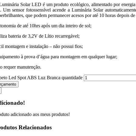
Luminária Solar LED é um produto ecológico, alimentado por energia sol
a. Um sensor fotossensível acende a Luminária Solar automaticament
perbrilhantes, que podem permanecer acesos por até 10 horas depois de 
tonomia de até 10hrs após um dia inteiro de sol;
liza bateria de 3,2V de Lítio recarregável;
cil montagem e instalação – não possui fios;
uipamento à prova d’água para montagem em qualquer lugar;
o requer manutenção.
peto Led Spot ABS Luz Branca quantidade
rçamento
icionado!
oduto adicionado aos meus produtos!
odutos Relacionados