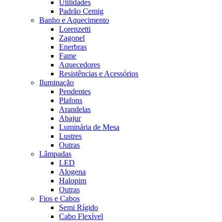
Utilidades
Padrão Cemig
Banho e Aquecimento
Lorenzetti
Zagonel
Enerbras
Fame
Aquecedores
Resistências e Acessórios
Iluminação
Pendentes
Plafons
Arandelas
Abajur
Luminária de Mesa
Lustres
Outras
Lâmpadas
LED
Alogena
Halopim
Outras
Fios e Cabos
Semi Rígido
Cabo Flexível