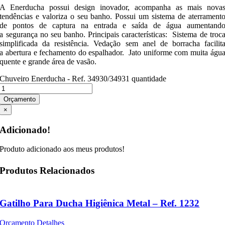
A Enerducha possui design inovador, acompanha as mais nova
tendências e valoriza o seu banho. Possui um sistema de aterrament
de pontos de captura na entrada e saída de água aumentand
a segurança no seu banho. Principais características: Sistema de troc
simplificada da resistência. Vedação sem anel de borracha facilit
a abertura e fechamento do espalhador. Jato uniforme com muita águ
quente e grande área de vasão.
Chuveiro Enerducha - Ref. 34930/34931 quantidade
Orçamento
×
Adicionado!
Produto adicionado aos meus produtos!
Produtos Relacionados
Gatilho Para Ducha Higiênica Metal – Ref. 1232
Orçamento
Detalhes