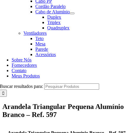
Cabo PP
Cordão Paralelo
Cabo de Alumínio
Duplex
Triplex
Quadruplex
Ventiladores
Teto
Mesa
Parede
Acessórios
Sobre Nós
Fornecedores
Contato
Meus Produtos
Buscar resultados para:
Arandela Triangular Pequena Alumínio
Branco – Ref. 597
Arandela Triangular Pequena Alumínio Branco – Ref. 597