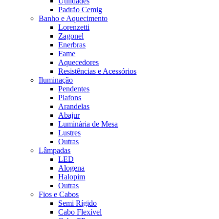
Utilidades
Padrão Cemig
Banho e Aquecimento
Lorenzetti
Zagonel
Enerbras
Fame
Aquecedores
Resistências e Acessórios
Iluminação
Pendentes
Plafons
Arandelas
Abajur
Luminária de Mesa
Lustres
Outras
Lâmpadas
LED
Alogena
Halopim
Outras
Fios e Cabos
Semi Rígido
Cabo Flexível