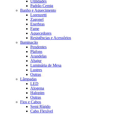
Utilidades
Padrão Cemig
Banho e Aquecimento
Lorenzetti
Zagonel
Enerbras
Fame
Aquecedores
Resistências e Acessórios
Iluminação
Pendentes
Plafons
Arandelas
Abajur
Luminária de Mesa
Lustres
Outras
Lâmpadas
LED
Alogena
Halopim
Outras
Fios e Cabos
Semi Rígido
Cabo Flexível