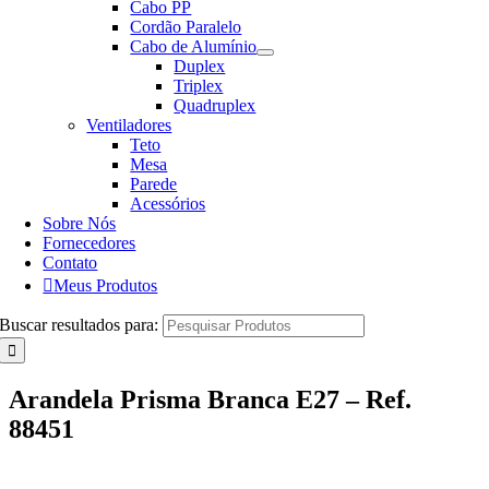
Cabo PP
Cordão Paralelo
Cabo de Alumínio
Duplex
Triplex
Quadruplex
Ventiladores
Teto
Mesa
Parede
Acessórios
Sobre Nós
Fornecedores
Contato
Meus Produtos
Buscar resultados para:
Arandela Prisma Branca E27 – Ref.
88451